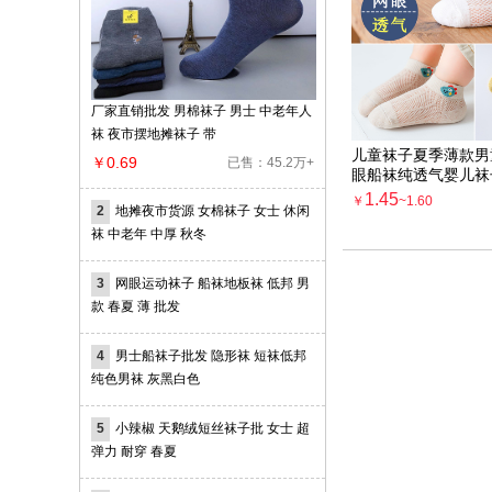
厂家直销批发 男棉袜子 男士 中老年人
春秋款加厚加长竹炭莫代
袜 夜市摆地摊袜子 带
长款钢丝神袜批发
儿童袜子夏季薄款男
￥0.69
￥0.58
已售：45.2万+
眼船袜纯透气婴儿袜
1.45
￥
~1.60
2
地摊夜市货源 女棉袜子 女士 休闲
2
七星红袜子本命年纯棉
袜 中老年 中厚 秋冬
结婚鸿运男士新年袜
3
网眼运动袜子 船袜地板袜 低邦 男
3
大红袜子本命年袜子男
款 春夏 薄 批发
袜双针条纹棉袜简约纯色
4
男士船袜子批发 隐形袜 短袜低邦
4
新款男士纯棉商务中筒
纯色男袜 灰黑白色
典素色 休闲商务 精梳棉
5
小辣椒 天鹅绒短丝袜子批 女士 超
5
秋冬款儿童双针袜子 
弹力 耐穿 春夏
纹男女童学生袜中筒童袜