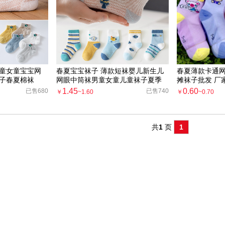
尔丝袜防勾
童女童宝宝网
春夏宝宝袜子 薄款短袜婴儿新生儿
春夏薄款卡通网
已售：5600
子春夏棉袜
网眼中筒袜男童女童儿童袜子夏季
摊袜子批发 厂
1.45
0.60
已售680
已售740
￥
~1.60
￥
~0.70
蛇年男女款
共
1
页
1
女情侣中筒
婚礼袜
棉袜子 经
糖果色竖条