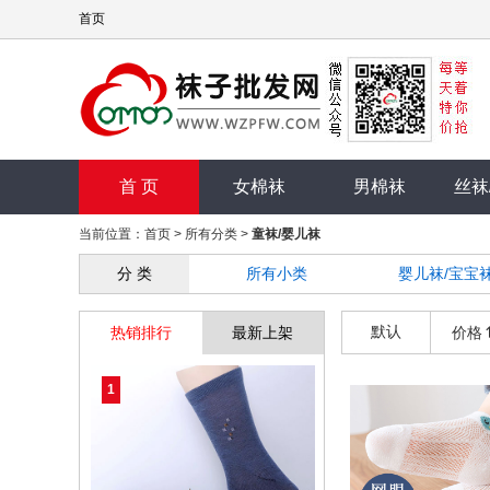
首页
首 页
女棉袜
男棉袜
丝袜
当前位置：
首页
>
所有分类
>
童袜/婴儿袜
分 类
所有小类
婴儿袜/宝宝
热销排行
最新上架
默认
价格
1
1