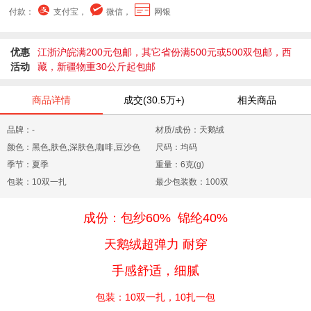
付款：
支付宝，
微信，
网银
优惠
江浙沪皖满200元包邮，其它省份满500元或500双包邮，西
活动
藏，新疆物重30公斤起包邮
商品详情
成交(30.5万+)
相关商品
品牌：-
材质/成份：天鹅绒
颜色：黑色,肤色,深肤色,咖啡,豆沙色
尺码：均码
季节：夏季
重量：6克(g)
包装：10双一扎
最少包装数：100双
成份：包纱60% 锦纶40%
天鹅绒超弹力 耐穿
手感舒适，细腻
包装：10双一扎，10扎一包