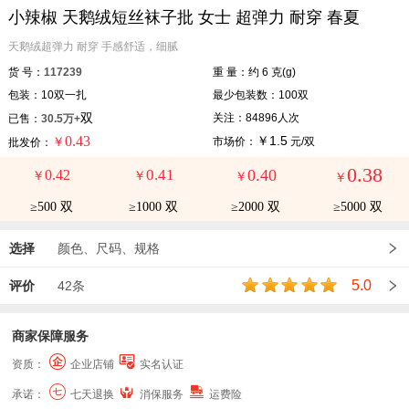
小辣椒 天鹅绒短丝袜子批 女士 超弹力 耐穿 春夏
天鹅绒超弹力 耐穿 手感舒适，细腻
货 号：
117239
重 量：约 6 克(g)
包装：10双一扎
最少包装数：100双
双
关注：84896人次
已售：
30.5万+
0.43
￥1.5
￥
市场价：
元/双
批发价：
0.38
0.41
0.40
0.42
￥
￥
￥
￥
≥500 双
≥1000 双
≥2000 双
≥5000 双
选择
颜色、尺码、规格
5.0
评价
42条
商家保障服务
资质：
企业店铺
实名认证
承诺：
七天退换
消保服务
运费险