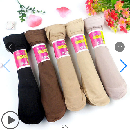
1
/
6