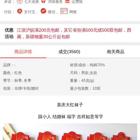
承诺：
七天退换
消保服务
运费险
付款：
支付宝，
微信，
网银
优惠
江浙沪皖满200元包邮，其它省份满500元或500双包邮，西
活动
藏，新疆物重30公斤起包邮
商品详情
成交(3560)
相关商品
品牌：-
材质/成份：纯棉70%
颜色：红色
尺码：男款,女款
季节：秋季, 冬季
重量：45克(g)
包装：吊牌/卡纸/腰封
最少包装数：10双
喜庆大红袜子
踩小人 结婚袜 福字 吉祥如意等字