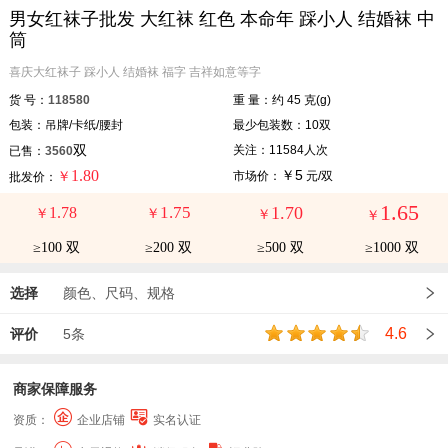
男女红袜子批发 大红袜 红色 本命年 踩小人 结婚袜 中
筒
喜庆大红袜子 踩小人 结婚袜 福字 吉祥如意等字
货 号：
118580
重 量：约 45 克(g)
包装：吊牌/卡纸/腰封
最少包装数：10双
双
关注：11584人次
已售：
3560
1.80
￥5
￥
市场价：
元/双
批发价：
1.65
1.75
1.70
1.78
￥
￥
￥
￥
≥100 双
≥200 双
≥500 双
≥1000 双
选择
颜色、尺码、规格
4.6
评价
5条
商家保障服务
资质：
企业店铺
实名认证