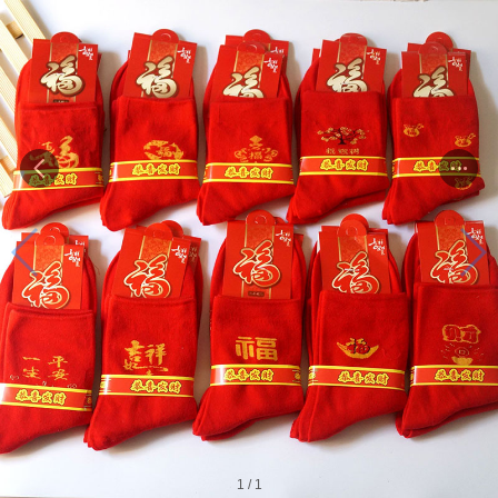
1
/
1