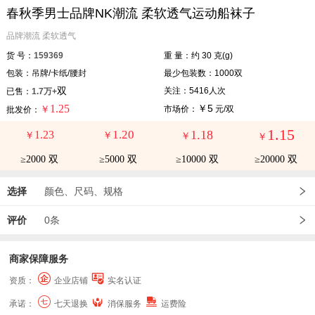
春秋季男士品牌NK潮流 柔软透气运动船袜子
品牌潮流 柔软透气
货 号：
159369
重 量：约 30 克(g)
包装：吊牌/卡纸/腰封
最少包装数：1000双
双
关注：5416人次
已售：
1.7万+
1.25
￥5
￥
市场价：
元/双
批发价：
1.15
1.20
1.18
1.23
￥
￥
￥
￥
≥2000 双
≥5000 双
≥10000 双
≥20000 双
选择
颜色、尺码、规格
评价
0条
商家保障服务
资质：
企业店铺
实名认证
承诺：
七天退换
消保服务
运费险