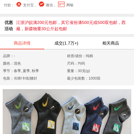
付款：
支付宝，
微信，
网银
优惠
江浙沪皖满200元包邮，其它省份满500元或500双包邮，西
活动
藏，新疆物重30公斤起包邮
商品详情
成交(1.7万+)
相关商品
品牌：-
材质/成份：纯棉
颜色：混色
尺码：均码
季节：春季, 夏季, 秋季
重量：30克(g)
包装：吊牌/卡纸/腰封
最少包装数：1000双