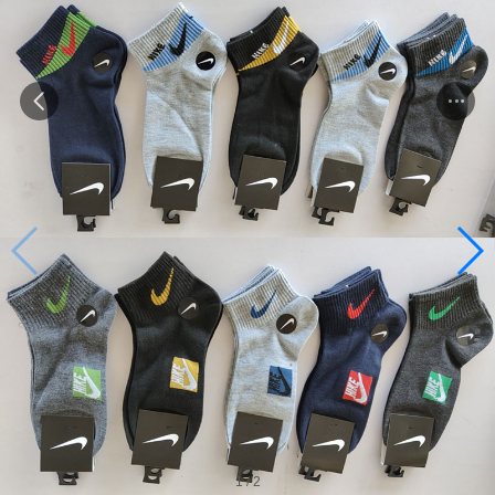
1
/
2