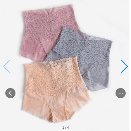
1
/
4