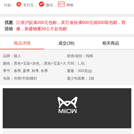
付款：
支付宝，
微信，
网银
优惠
江浙沪皖满200元包邮，其它省份满500元或500双包邮，西
活动
藏，新疆物重30公斤起包邮
商品详情
成交(38)
相关商品
品牌：猫人
材质/成份：纯棉
颜色：黑色+宝蓝+灰色,：黑色+宝蓝+大
尺码：L,XL
红,黑色+豆沙+肤色,黑色+灰色+肤色
季节：春季, 夏季, 秋季, 冬季
重量：300克(g)
包装：吊牌/卡纸/腰封
最少包装数：1组