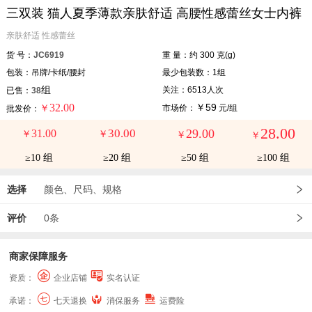
三双装 猫人夏季薄款亲肤舒适 高腰性感蕾丝女士内裤
亲肤舒适 性感蕾丝
货 号：
JC6919
重 量：约 300 克(g)
包装：吊牌/卡纸/腰封
最少包装数：1组
组
关注：6513人次
已售：
38
32.00
￥59
￥
市场价：
元/组
批发价：
28.00
30.00
29.00
31.00
￥
￥
￥
￥
≥10 组
≥20 组
≥50 组
≥100 组
选择
颜色、尺码、规格
评价
0条
商家保障服务
资质：
企业店铺
实名认证
承诺：
七天退换
消保服务
运费险